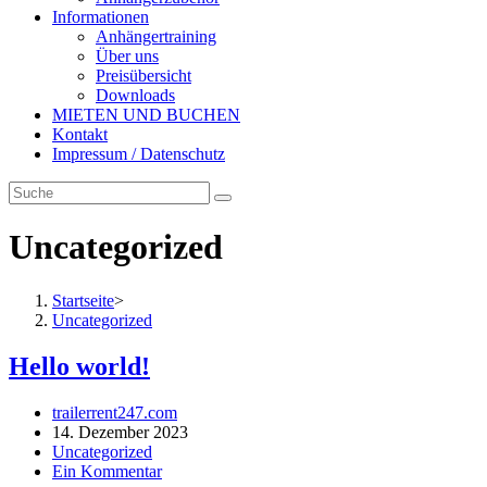
Informationen
Anhängertraining
Über uns
Preisübersicht
Downloads
MIETEN UND BUCHEN
Kontakt
Impressum / Datenschutz
Uncategorized
Startseite
>
Uncategorized
Hello world!
Beitrags-
trailerrent247.com
Autor:
Beitrag
14. Dezember 2023
veröffentlicht:
Beitrags-
Uncategorized
Kategorie:
Beitrags-
Ein Kommentar