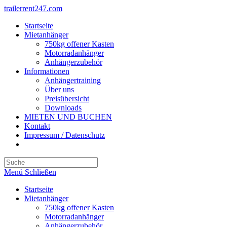
Zum
trailerrent247.com
Inhalt
Startseite
springen
Mietanhänger
750kg offener Kasten
Motorradanhänger
Anhängerzubehör
Informationen
Anhängertraining
Über uns
Preisübersicht
Downloads
MIETEN UND BUCHEN
Kontakt
Impressum / Datenschutz
Toggle
website
search
Menü
Schließen
Startseite
Mietanhänger
750kg offener Kasten
Motorradanhänger
Anhängerzubehör